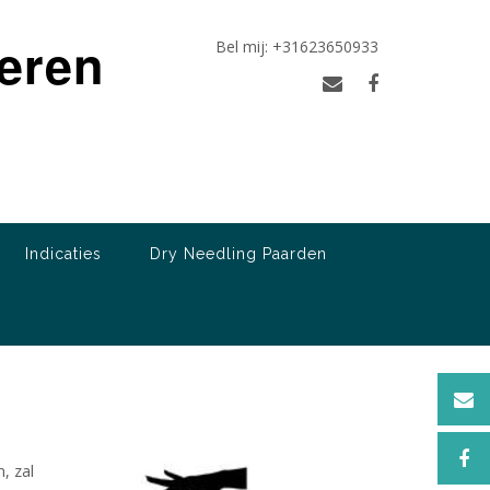
ieren
Bel mij: +31623650933
Indicaties
Dry Needling Paarden
r
, zal