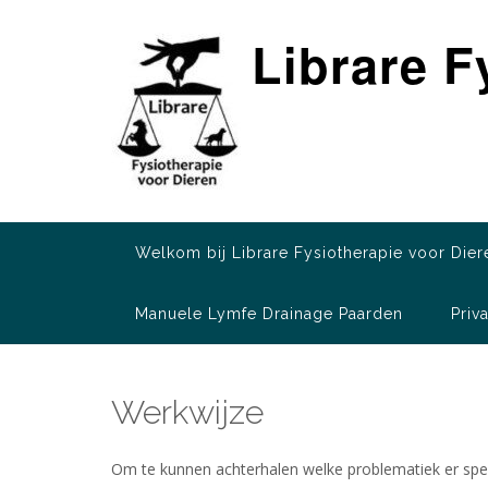
Ga
naar
Librare F
de
inhoud
Welkom bij Librare Fysiotherapie voor Dier
Manuele Lymfe Drainage Paarden
Priv
Werkwijze
Om te kunnen achterhalen welke problematiek er spee