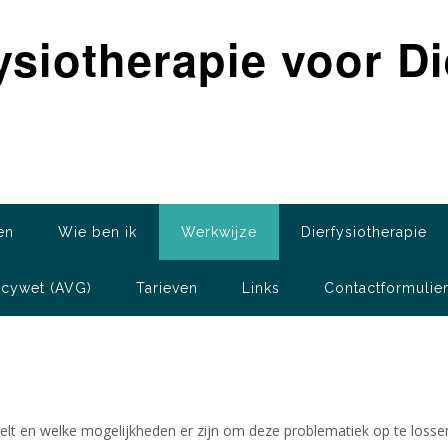
ysiotherapie voor D
en
Wie ben ik
Werkwijze
Dierfysiotherapie
acywet (AVG)
Tarieven
Links
Contactformulie
lt en welke mogelijkheden er zijn om deze problematiek op te lossen