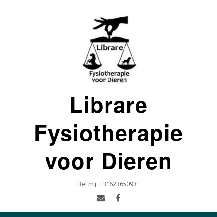
Ga
naar
de
inhoud
Librare
Fysiotherapie
voor Dieren
Bel mij: +31623650933