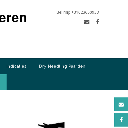
ieren
Bel mij: +31623650933
Indicaties
Dry Needling Paarden
r