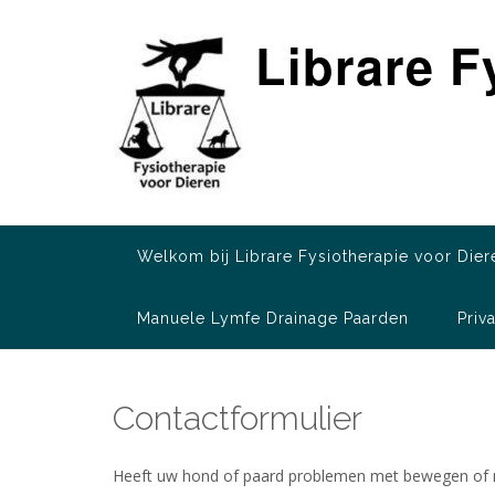
Ga
naar
Librare F
de
inhoud
Welkom bij Librare Fysiotherapie voor Dier
Manuele Lymfe Drainage Paarden
Priv
Contactformulier
Heeft uw hond of paard problemen met bewegen of mo