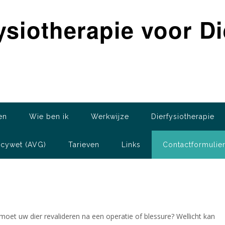
ysiotherapie voor D
en
Wie ben ik
Werkwijze
Dierfysiotherapie
acywet (AVG)
Tarieven
Links
Contactformulie
et uw dier revalideren na een operatie of blessure? Wellicht kan